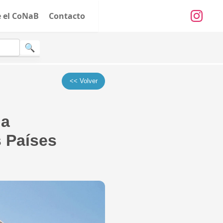
e el CoNaB
Contacto
<< Volver
la
s Países