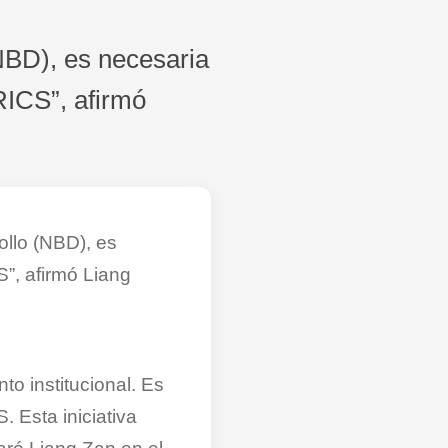
NBD), es necesaria
RICS”, afirmó
llo (NBD), es
S”, afirmó Liang
to institucional. Es
 Esta iniciativa