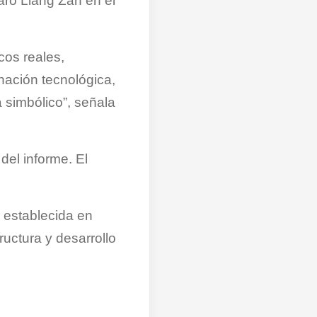
aró Liang Zan en el
cos reales,
nación tecnológica,
 simbólico”, señala
del informe. El
l establecida en
ructura y desarrollo