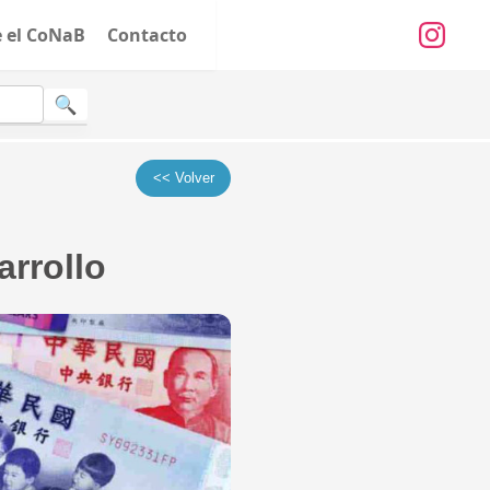
e el CoNaB
Contacto
<< Volver
arrollo