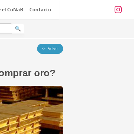
e el CoNaB
Contacto
<< Volver
comprar oro?