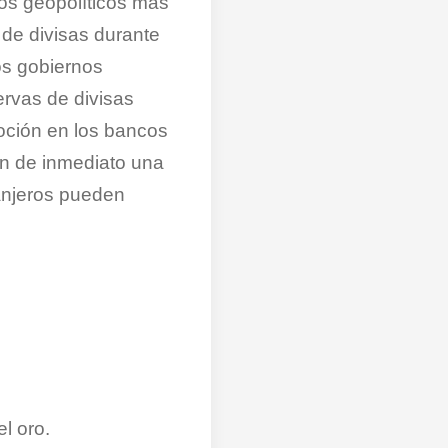
os geopolíticos más
 de divisas durante
os gobiernos
ervas de divisas
oción en los bancos
on de inmediato una
ranjeros pueden
l oro.