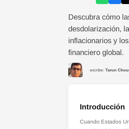
Descubra cómo las 
desdolarización, l
inflacionarios y l
financiero global.
escribe:
Tarun Chou
Introducción
Cuando Estados Uni