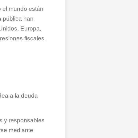
o el mundo están
a pública han
nidos, Europa,
esiones fiscales.
odea a la deuda
s y responsables
arse mediante