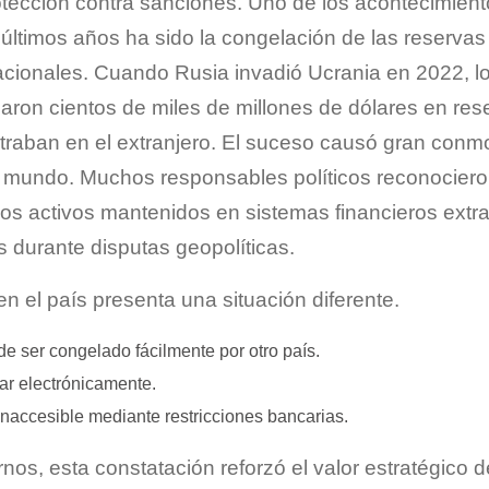
tección contra sanciones. Uno de los acontecimient
s últimos años ha sido la congelación de las reservas
rnacionales. Cuando Rusia invadió Ucrania en 2022, l
aron cientos de miles de millones de dólares en res
traban en el extranjero. El suceso causó gran conm
l mundo. Muchos responsables políticos reconocier
 los activos mantenidos en sistemas financieros ext
s durante disputas geopolíticas.
n el país presenta una situación diferente.
ede ser congelado fácilmente por otro país.
ar electrónicamente.
naccesible mediante restricciones bancarias.
os, esta constatación reforzó el valor estratégico de