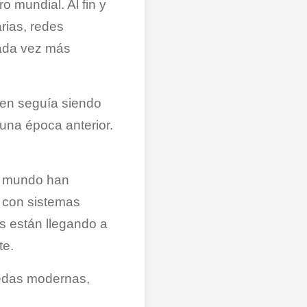
o mundial. Al fin y
rias, redes
cada vez más
ien seguía siendo
una época anterior.
el mundo han
 con sistemas
es están llegando a
te.
nedas modernas,