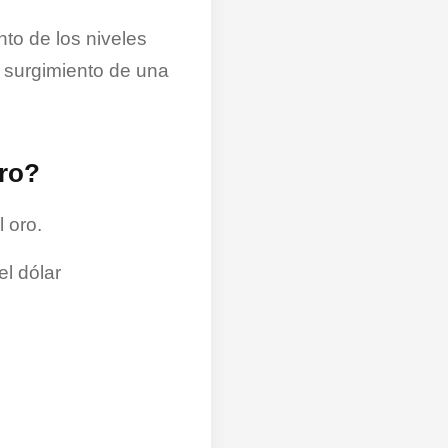
to de los niveles
l surgimiento de una
oro?
 oro.
el dólar