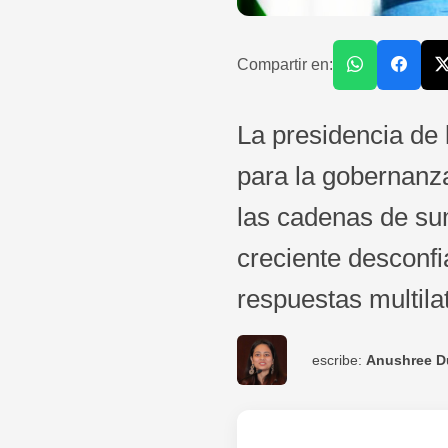
Compartir en:
La presidencia de 
para la gobernanza 
las cadenas de sum
creciente desconfi
respuestas multilat
escribe:
Anushree D