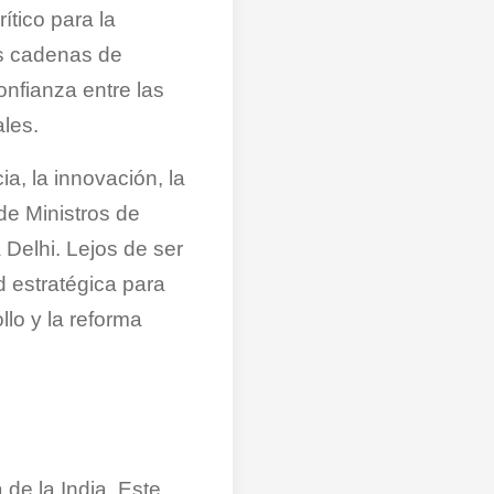
ítico para la
las cadenas de
onfianza entre las
ales.
a, la innovación, la
de Ministros de
Delhi. Lejos de ser
d estratégica para
llo y la reforma
de la India. Este