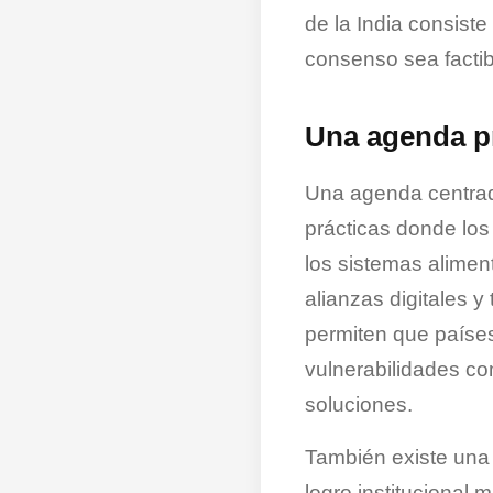
de la India consist
consenso sea factib
Una agenda pr
Una agenda centrada
prácticas donde los
los sistemas aliment
alianzas digitales y
permiten que países
vulnerabilidades c
soluciones.
También existe una 
logro institucional 