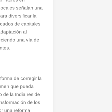
locales señalan una
ra diversificar la
rcados de capitales
adaptación al
reciendo una vía de
ntes.
orma de corregir la
 temen que pueda
 de la India reside
nsformación de los
or una reforma