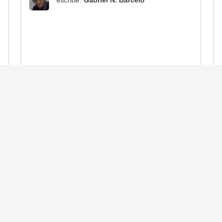
escribe:
Gabriel N. Barceló
1
2
3
4
5
6
7
8
9
10
11
12
INICIO
OPINIÓN
NOTICIAS BRICS+
ACTIVIDADES
BRICS+